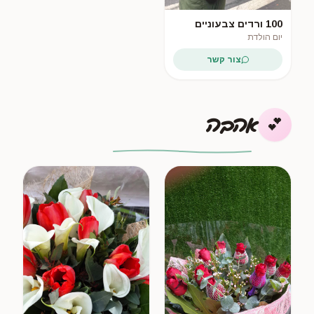
100 ורדים צבעוניים
יום הולדת
צור קשר
אהבה
💕
❤️ הכי נמכר
🔥 חדש