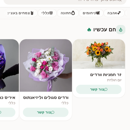
🪴
🌸
💍
🕊️
💕
אהבה
ניחומים
חתונה
כללי
צמחים בעציץ
חם עכשיו
🔥
פופולרי
פופולרי
זר חמניות וורדים
אפרסקיים
יום הולדת
צור קשר
ורדים סגולים וליזיאנתוס
איריס כח
לבן
כללי
כללי
⚡ משלוח מהיר
צור קשר
עד 4 שעות