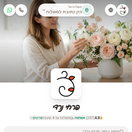
משלוח אל
הזן כתובת למשלוח
פרחי נרדי
4.9
(
247
)
·
פתוח
·
משלוח עד 4 שעות
פרטים
חפש בתוך
פרחי נרדי
...