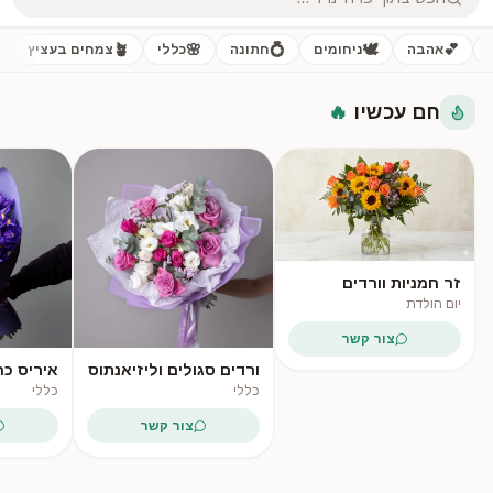
🪴
🌸
💍
🕊️
💕
אהבה
ניחומים
חתונה
כללי
צמחים בעציץ
חם עכשיו
🔥
פופולרי
פופולרי
זר חמניות וורדים
אפרסקיים
יום הולדת
צור קשר
ורדים סגולים וליזיאנתוס
איריס כח
לבן
כללי
כללי
צור קשר