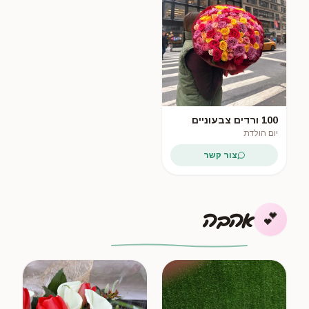
100 ורדים צבעוניים
יום הולדת
צור קשר
אהבה
💕
❤️ הכי נמכר
🔥 חדש