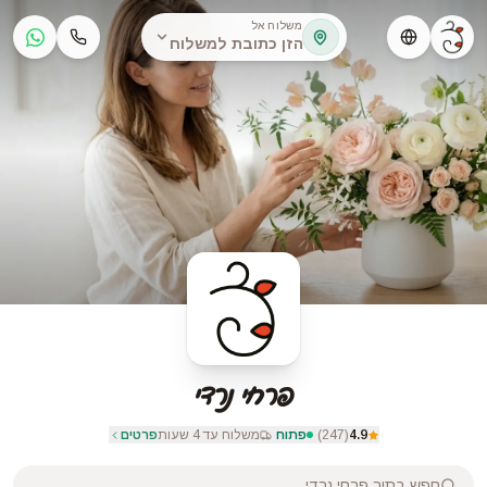
משלוח אל
הזן כתובת למשלוח
פרחי נרדי
4.9
(
247
)
·
פתוח
·
משלוח עד 4 שעות
פרטים
חפש בתוך
פרחי נרדי
...