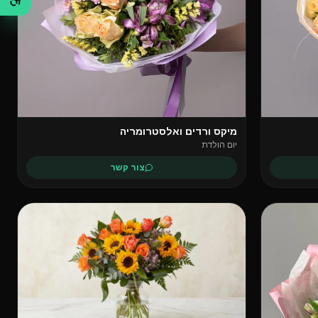
מיקס ורדים ואלסטרומריה
יום הולדת
צור קשר
פופולרי
פופולרי