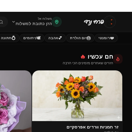
משלוח אל
פרחי נרדי
הזן כתובת למשלוח
💍
🕊️
💕
🎂
❤️
רומנטי
יום הולדת
אהבה
ניחומים
חתונה
חם עכשיו
🔥
הזרים שאחרים מזמינים הכי הרבה
פופולרי
זר חמניות וורדים אפרסקיים