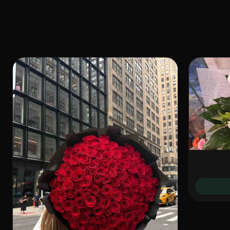
עד 4 שעות
לכל ירושלים
זר טרי אצלך בדלת · 7 ימים בשבוע · משלוח מיידי זמין
💕 רומנטי
בדוק זמינות
בתלוי באזור חלוקה · בשעות הפעילות