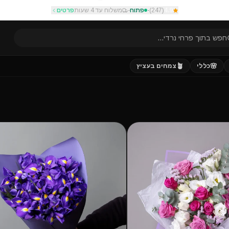
4.9
(
247
)
·
פתוח
·
משלוח עד 4 שעות
פרטים
חפש בתוך
פרחי נרדי
...
🪴
🌸
כללי
צמחים בעציץ
פופולרי