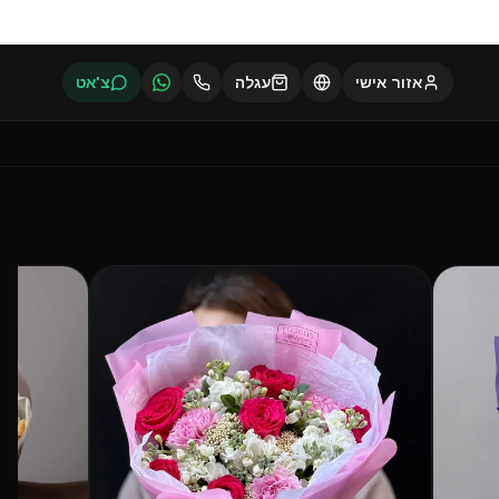
אזור אישי
עגלה
צ'אט
פופולרי
פופולרי