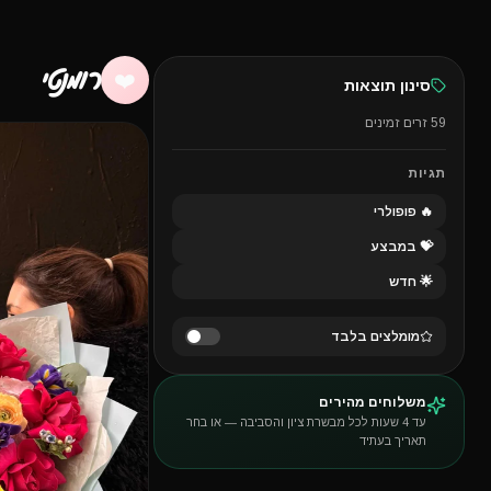
רומנטי
❤️
סינון תוצאות
59
זרים זמינים
תגיות
🔥 פופולרי
💝 במבצע
🌟 חדש
מומלצים בלבד
משלוחים מהירים
עד 4 שעות לכל מבשרת ציון והסביבה — או בחר
תאריך בעתיד