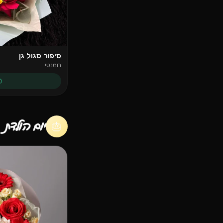
סיפור סגול גן
רומנטי
יום הולדת
🎂