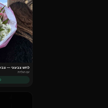
לחש צבעוני — צבעו
יום הולדת