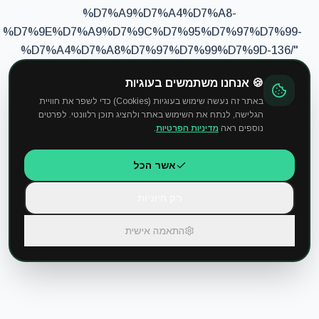
%D7%A9%D7%A4%D7%A8-
%D7%9E%D7%A9%D7%9C%D7%95%D7%97%D7%99-
%D7%A4%D7%A8%D7%97%D7%99%D7%9D-136/
"
could not be found in this application.
🍪 אנחנו משתמשים בעוגיות
באתר זה נעשה שימוש בעוגיות (Cookies) כדי לשפר את חוויית
הגלישה, לנתח את השימוש באתר ולהציג תוכן רלוונטי. לפרטים
Go Home
נוספים ראה
מדיניות הפרטיות
.
אשר הכל
רק חיוניות
התאמה אישית